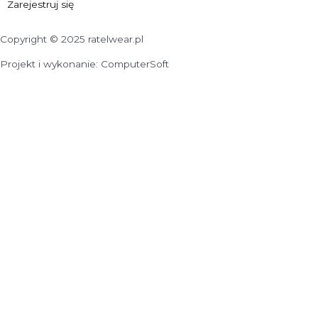
Zarejestruj się
Copyright © 2025 ratelwear.pl
Projekt i wykonanie: ComputerSoft
Wyślij zapytanie o produkt
Nazwa produktu
E-mail
Telefon
Wiadomość