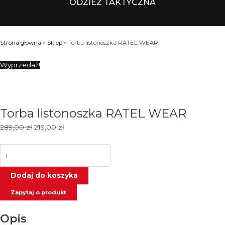
ODZIEŻ TAKTYCZNA
Strona główna
»
Sklep
»
Torba listonoszka RATEL WEAR
Wyprzedaż!
Torba listonoszka RATEL WEAR
Pierwotna
Aktualna
289,00
zł
219,00
zł
cena
cena
wynosiła:
wynosi:
ilość
289,00 zł.
219,00 zł.
Torba
listonoszka
Dodaj do koszyka
RATEL
Zapytaj o produkt
WEAR
Opis