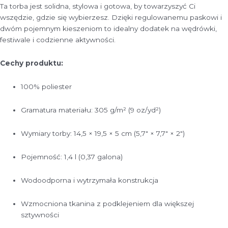
Ta torba jest solidna, stylowa i gotowa, by towarzyszyć Ci
wszędzie, gdzie się wybierzesz. Dzięki regulowanemu paskowi i
dwóm pojemnym kieszeniom to idealny dodatek na wędrówki,
festiwale i codzienne aktywności.
Cechy produktu:
100% poliester
Gramatura materiału: 305 g/m² (9 oz/yd²)
Wymiary torby: 14,5 × 19,5 × 5 cm (5,7″ × 7,7″ × 2″)
Pojemność: 1,4 l (0,37 galona)
Wodoodporna i wytrzymała konstrukcja
Wzmocniona tkanina z podklejeniem dla większej
sztywności