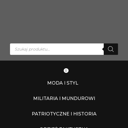
Przejdź
do
treści
Wyszukiwarka
produktów
0
MODA I STYL
MILITARIA I MUNDUROWI
PATRIOTYCZNE I HISTORIA