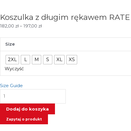
Koszulka z długim rękawem RAT
Zakres
182,00
zł
–
197,00
zł
cen:
od
ilość
Size
182,00 zł
Koszulka
do
z
2XL
L
M
S
XL
XS
197,00 zł
długim
rękawem
Wyczyść
RATEL
WEAR
Size Guide
Dodaj do koszyka
Zapytaj o produkt