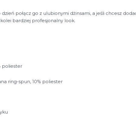
 dzień połącz go z ulubionymi dżinsami, a jeśli chcesz dod
olei bardziej profesjonalny look.
 poliester
na ring-spun, 10% poliester
tyku