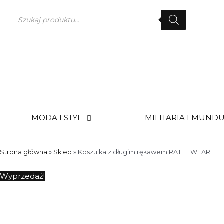
Przejdź
Wyszukiwarka
do
produktów
treści
MODA I STYL
MILITARIA I MUND
Strona główna
»
Sklep
»
Koszulka z długim rękawem RATEL WEAR
Wyprzedaż!