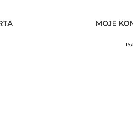
RTA
MOJE KO
Pol
Wyślij zapytanie o produkt