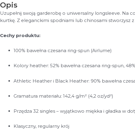
Opis
Uzupełnij swoją garderobę o uniwersalny longsleeve. Na co
kurtkę. Z eleganckimi spodniami lub chinosami stworzysz z k
Cechy produktu:
100% bawełna czesana ring-spun (Airlume)
Kolory heather: 52% bawełna czesana ring-spun, 48%
Athletic Heather i Black Heather: 90% bawełna czesa
Gramatura materiału: 142,4 g/m² (4,2 oz/yd²)
Przędza 32 singles – wyjątkowo miękka i gładka w do
Klasyczny, regularny krój