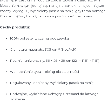
siłownię. Przestronna i dobrze zorganizowana dzięki licznym
kieszeniom, w tym jednej zapinanej na zamek na najcenniejsze
rzeczy. Wyreguluj wyściełany pasek na ramię, gdy torba pomaga
Ci nosić cięższy bagaż, i kontynuuj swój dzień bez obaw!
Cechy produktu:
100% poliester z czarną podszewką
Gramatura materiału: 305 g/m² (9 oz/yd²)
Rozmiar uniwersalny: 56 × 29 × 29 cm (22″ × 11,5″ × 11,5″)
Wzmocnienie typu T-piping dla stabilności
Regulowany i odpinany, wyściełany pasek na ramię
Podwójne, wyściełane uchwyty z rzepami do łatwego
noszenia