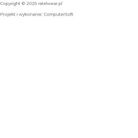
Copyright © 2025 ratelwear.pl
Projekt i wykonanie: ComputerSoft
Wyślij zapytanie o produkt
Nazwa produktu
E-mail
Telefon
Wiadomość