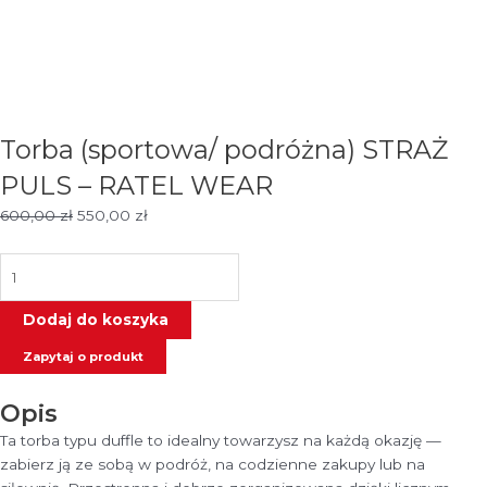
Torba (sportowa/ podróżna) STRAŻ
PULS – RATEL WEAR
Pierwotna
Aktualna
600,00
zł
550,00
zł
cena
cena
wynosiła:
wynosi:
ilość
600,00 zł.
550,00 zł.
Torba
(sportowa/
Dodaj do koszyka
podróżna)
Zapytaj o produkt
STRAŻ
PULS
Opis
-
RATEL
Ta torba typu duffle to idealny towarzysz na każdą okazję —
WEAR
zabierz ją ze sobą w podróż, na codzienne zakupy lub na