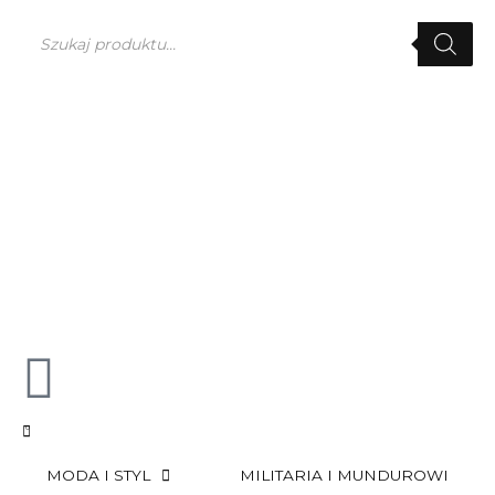
Przejdź
Wyszukiwarka
do
produktów
treści
0
MODA I STYL
MILITARIA I MUNDUROWI