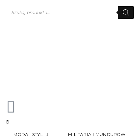
Przejdź
Wyszukiwarka
do
produktów
treści
0
MODA I STYL
MILITARIA I MUNDUROWI