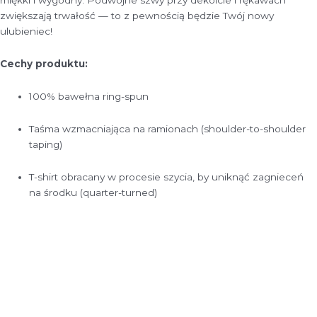
miękki i wygodny. Podwójne szwy przy dekolcie i rękawach
zwiększają trwałość — to z pewnością będzie Twój nowy
ulubieniec!
Cechy produktu:
100% bawełna ring-spun
Taśma wzmacniająca na ramionach (shoulder-to-shoulder
taping)
T-shirt obracany w procesie szycia, by uniknąć zagnieceń
na środku (quarter-turned)