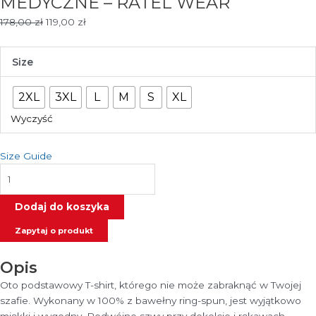
MEDYCZNE – RATEL WEAR
Pierwotna
Aktualna
178,00
zł
119,00
zł
cena
cena
wynosiła:
wynosi:
ilość
Size
178,00 zł.
119,00 zł.
Koszulka
z
2XL
3XL
L
M
S
XL
nadrukiem
RATOWNIK
Wyczyść
MEDYCZNY
/
Size Guide
RATOWNICTWO
MEDYCZNE
-
Dodaj do koszyka
RATEL
WEAR
Zapytaj o produkt
Opis
Oto podstawowy T-shirt, którego nie może zabraknąć w Twojej
szafie. Wykonany w 100% z bawełny ring-spun, jest wyjątkowo