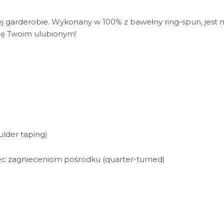
ej garderobie. Wykonany w 100% z bawełny ring-spun, jest m
się Twoim ulubionym!
lder taping)
iec zagnieceniom pośrodku (quarter-turned)