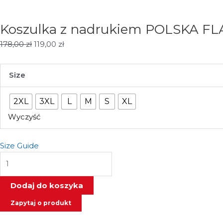
Koszulka z nadrukiem POLSKA F
Pierwotna
Aktualna
178,00
zł
119,00
zł
cena
cena
wynosiła:
wynosi:
ilość
Size
178,00 zł.
119,00 zł.
Koszulka
z
2XL
3XL
L
M
S
XL
nadrukiem
POLSKA
Wyczyść
FLAGA
EKG
Size Guide
/
PATRIOTYCZNA
-
Dodaj do koszyka
RATEL
WEAR
Zapytaj o produkt