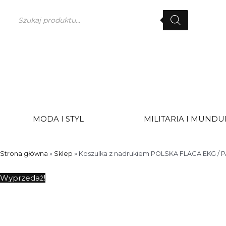
Przejdź
Wyszukiwarka
do
produktów
treści
MODA I STYL
MILITARIA I MUND
Strona główna
»
Sklep
»
Koszulka z nadrukiem POLSKA FLAGA EKG /
Wyprzedaż!