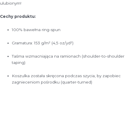
ulubionym!
Cechy produktu:
100% bawełna ring-spun
Gramatura: 153 g/m² (4,5 oz/yd²)
Taśma wzmacniająca na ramionach (shoulder-to-shoulder
taping)
Koszulka została skręcona podczas szycia, by zapobiec
zagnieceniom pośrodku (quarter-turned)