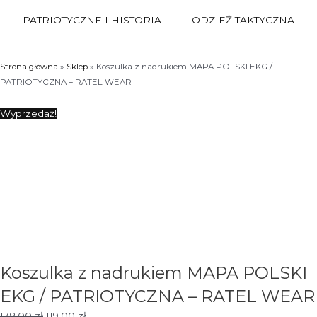
PATRIOTYCZNE I HISTORIA
ODZIEŻ TAKTYCZNA
Strona główna
»
Sklep
»
Koszulka z nadrukiem MAPA POLSKI EKG /
PATRIOTYCZNA – RATEL WEAR
Wyprzedaż!
Koszulka z nadrukiem MAPA POLSKI
EKG / PATRIOTYCZNA – RATEL WEAR
Pierwotna
Aktualna
178,00
zł
119,00
zł