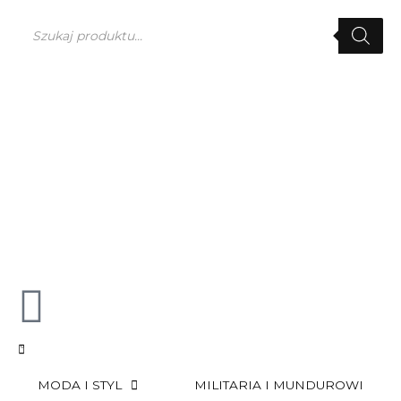
Przejdź
Wyszukiwarka
do
produktów
treści
0
MODA I STYL
MILITARIA I MUNDUROWI