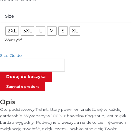
cena
cena
wynosiła:
wynosi:
ilość
Size
178,00 zł.
119,00 zł.
Koszulka
z
2XL
3XL
L
M
S
XL
nadrukiem
MAPA
Wyczyść
POLSKI
EKG
Size Guide
/
PATRIOTYCZNA
-
Dodaj do koszyka
RATEL
WEAR
Zapytaj o produkt
Opis
Oto podstawowy T-shirt, który powinien znaleźć się w każdej
garderobie. Wykonany w 100% z bawełny ring-spun, jest miękki i
bardzo wygodny. Podwójne przeszycia na dekolcie i rękawach
zwiększają trwałość, dzięki czemu szybko stanie się Twoim