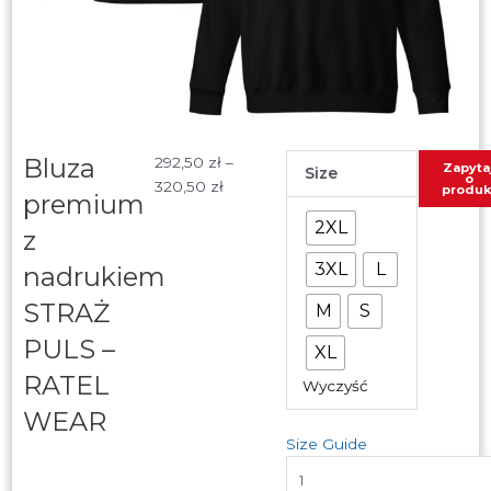
Bluza
Zakres
ilość
292,50
zł
–
Zapyta
Size
o
cen:
Bluza
320,50
zł
produk
premium
od
premium
2XL
z
292,50 zł
z
do
nadrukiem
3XL
L
nadrukiem
320,50 zł
STRAŻ
STRAŻ
PULS
M
S
-
PULS –
XL
RATEL
RATEL
WEAR
Wyczyść
WEAR
Size Guide